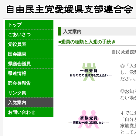
トップ
入党案内
ごあいさつ
■党員の種類と入党の手続き
党役員表
自民党愛媛県連 
国会議員
県議会議員
◎「入
し、党費
県連情報
ださい
部会長報告
◎お知
リンク集
ない場
入党案内
お問い合わせ
すでに
「自分
家族党員
として