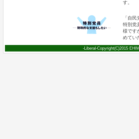
す。
「自民
特別党
様です
めてい
-Liberal-Copyright(C)2015 EHIME