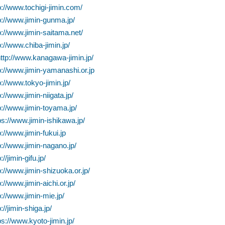
/www.tochigi-jimin.com/
//www.jimin-gunma.jp/
/www.jimin-saitama.net/
/www.chiba-jimin.jp/
://www.kanagawa-jimin.jp/
/www.jimin-yamanashi.or.jp
/www.tokyo-jimin.jp/
/www.jimin-niigata.jp/
/www.jimin-toyama.jp/
//www.jimin-ishikawa.jp/
/www.jimin-fukui.jp
/www.jimin-nagano.jp/
jimin-gifu.jp/
/www.jimin-shizuoka.or.jp/
/www.jimin-aichi.or.jp/
/www.jimin-mie.jp/
/jimin-shiga.jp/
//www.kyoto-jimin.jp/