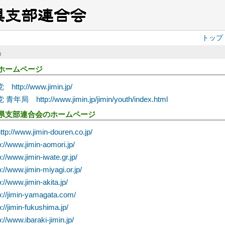
トップ
集
ホームページ
tp://www.jimin.jp/
局 http://www.jimin.jp/jimin/youth/index.html
県支部連合会のホームページ
//www.jimin-douren.co.jp/
/www.jimin-aomori.jp/
/www.jimin-iwate.gr.jp/
/www.jimin-miyagi.or.jp/
/www.jimin-akita.jp/
//jimin-yamagata.com/
/jimin-fukushima.jp/
/www.ibaraki-jimin.jp/