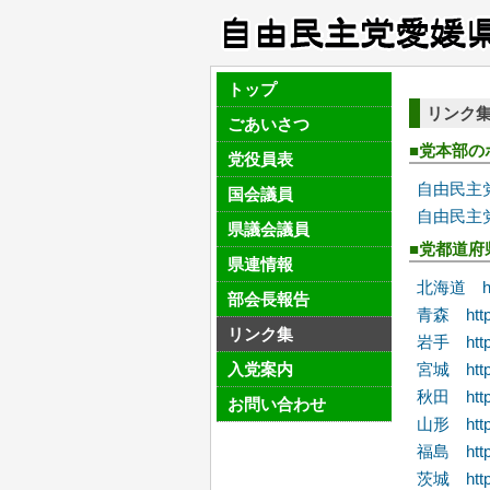
トップ
リンク
ごあいさつ
■党本部の
党役員表
自由民主党 ht
国会議員
自由民主党 青年
県議会議員
■党都道府
県連情報
北海道 http:
部会長報告
青森 http:/
リンク集
岩手 http:/
宮城 http:/
入党案内
秋田 http:/
お問い合わせ
山形 http:
福島 http:/
茨城 http:/