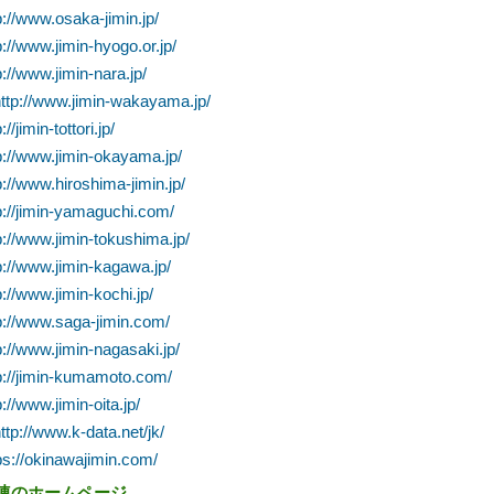
/www.osaka-jimin.jp/
/www.jimin-hyogo.or.jp/
/www.jimin-nara.jp/
://www.jimin-wakayama.jp/
jimin-tottori.jp/
//www.jimin-okayama.jp/
/www.hiroshima-jimin.jp/
//jimin-yamaguchi.com/
/www.jimin-tokushima.jp/
/www.jimin-kagawa.jp/
/www.jimin-kochi.jp/
//www.saga-jimin.com/
/www.jimin-nagasaki.jp/
//jimin-kumamoto.com/
/www.jimin-oita.jp/
://www.k-data.net/jk/
://okinawajimin.com/
連のホームページ