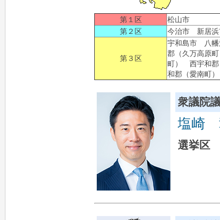
第１区
松山市
第２区
今治市 新居
宇和島市 八幡
郡（久万高原町
第３区
町） 西宇和郡
和郡（愛南町）
衆議院
塩崎 
選挙区 